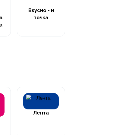
Вкусно - и
а
точка
а
Лента