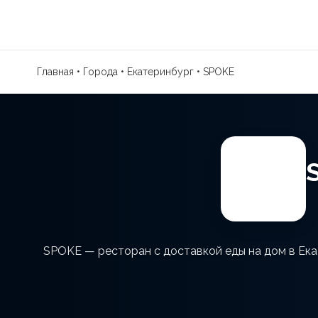
Главная
•
Города
•
Екатеринбург
•
SPOKE
SPOKE — ресторан с доставкой еды на дом в Ека