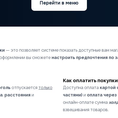
Перейти в меню
ки
— это позволяет системе показать доступные вам маг
и оформлении вы сможете
настроить предпочтения по 
Как оплатить покупки
оголь
отпускается
только
Доступна оплата
картой 
а
,
расстояния
и
частями)
и
оплата через
онлайн-оплате сумма
хол
взвешивания товаров.