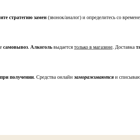
ите стратегию замен
(звонок/аналог) и определитесь со време
те
самовывоз
.
Алкоголь
выдается
только в магазине
. Доставка
т
 при получении
. Средства онлайн
замораживаются
и списываю