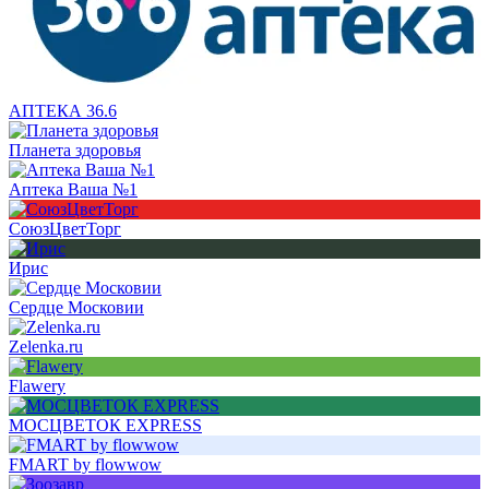
АПТЕКА 36.6
Планета здоровья
Аптека Ваша №1
СоюзЦветТорг
Ирис
Сердце Московии
Zelenka.ru
Flawery
МОСЦВЕТОК EXPRESS
FMART by flowwow