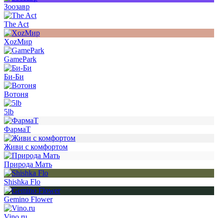
Зоозавр
The Act
XozМир
GamePark
Би-Би
Вотоня
5lb
ФармаТ
Живи с комфортом
Природа Мать
Shishka Flo
Gemino Flower
Vino.ru