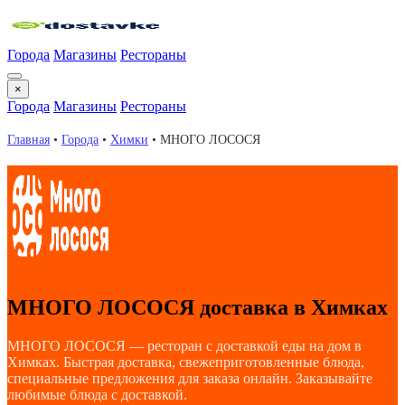
Города
Магазины
Рестораны
×
Города
Магазины
Рестораны
Главная
•
Города
•
Химки
•
МНОГО ЛОСОСЯ
МНОГО ЛОСОСЯ доставка в Химках
МНОГО ЛОСОСЯ — ресторан с доставкой еды на дом в
Химках. Быстрая доставка, свежеприготовленные блюда,
специальные предложения для заказа онлайн. Заказывайте
любимые блюда с доставкой.