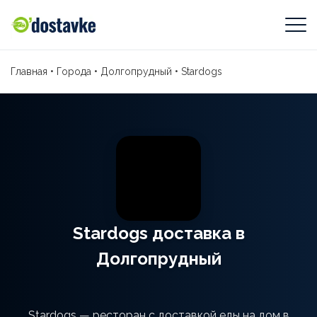
Главная
•
Города
•
Долгопрудный
•
Stardogs
Stardogs доставка в
Долгопрудный
Stardogs — ресторан с доставкой еды на дом в