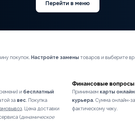
Перейти в меню
зину покупок.
Настройте замены
товаров и выберите вр
Финансовые вопросы
времени) и
бесплатный
Принимаем
карты онлайн
атой за
вес
. Покупка
курьера
. Сумма онлайн-з
самовывоз
. Цена доставки
фактическому чеку.
сервиса (
динамическое