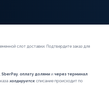
еменной слот доставки. Подтвердите заказ для
,
SberPay
,
оплату долями
и
через терминал
аказа
холдируется
, списание происходит по