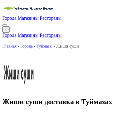
Города
Магазины
Рестораны
×
Города
Магазины
Рестораны
Главная
•
Города
•
Туймазы
•
Жиши суши
Жиши суши доставка в Туймазах
Жиши суши — ресторан с доставкой еды на дом в Туймазах.
Быстрая доставка, свежеприготовленные блюда, специальные
предложения для заказа онлайн. Заказывайте любимые блюда
с доставкой.