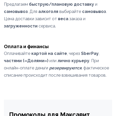
Предлагаем
быструю/плановую доставку
и
самовывоз
. Для
алкоголя
выбирайте
самовывоз
.
Цена доставки зависит от
веса
заказа и
загруженности
сервиса.
Оплата и финансы
Оплачивайте
картой на сайте
, через
SberPay
,
частями («Долями»)
или
лично курьеру
. При
онлайн-оплате деньги
резервируются
, фактическое
списание происходит после взвешивания товаров.
Промокоды для Максавит