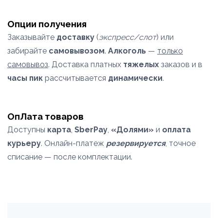
Опции получения
Заказывайте
доставку
(
экспресс/слот
) или
забирайте
самовывозом
.
Алкоголь
—
только
самовывоз
. Доставка платных
тяжелых
заказов и в
часы пик
рассчитывается
динамически
.
ОпЛата товаров
Доступны
карта
,
SberPay
,
«Долями»
и
оплата
курьеру
. Онлайн-платеж
резервируется
, точное
списание — после комплектации.