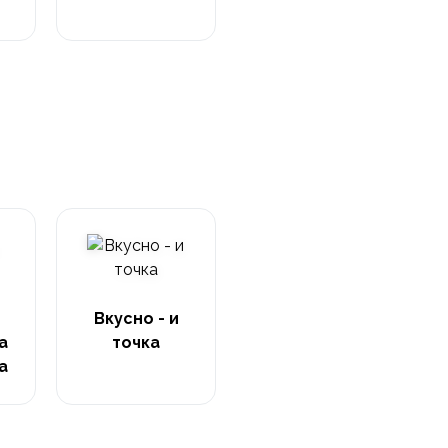
Вкусно - и
а
точка
а