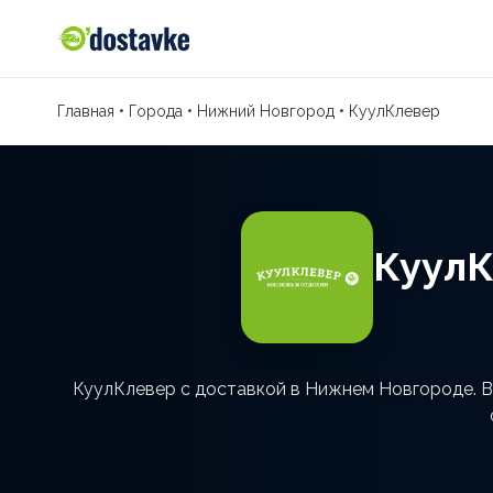
Главная
•
Города
•
Нижний Новгород
•
КуулКлевер
КуулК
КуулКлевер с доставкой в Нижнем Новгороде. Ве