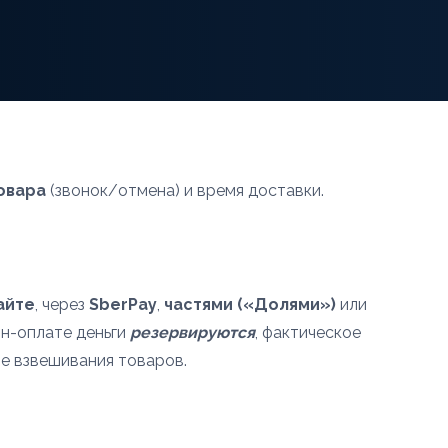
овара
(звонок/отмена) и время доставки.
айте
, через
SberPay
,
частями («Долями»)
или
йн-оплате деньги
резервируются
, фактическое
е взвешивания товаров.