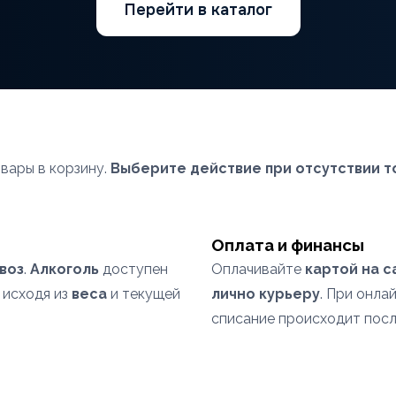
Перейти в каталог
вары в корзину.
Выберите действие при отсутствии т
Оплата и финансы
воз
.
Алкоголь
доступен
Оплачивайте
картой на с
 исходя из
веса
и текущей
лично курьеру
. При онла
списание происходит посл