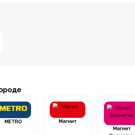
городе
Магнит
METRO
Магнит