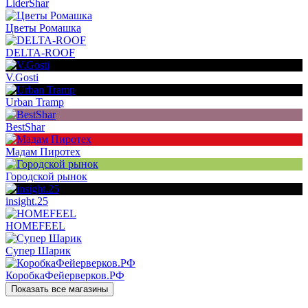
LiderShar
Цветы Ромашка
DELTA-ROOF
V.Gosti
Urban Tramp
BestShar
Мадам Пиротех
Городской рынок
insight.25
HOMEFEEL
Супер Шарик
КоробкаФейерверков.РФ
Показать все магазины