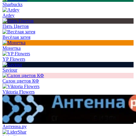
Sharbucks
Ardey
Пять Цветов
Весёлая затея
Монетка
YP Flowers
Saviour
Салон цветов КФ
Viktoria Flowers
Антенна.ру