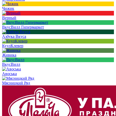
Чижик
Верный
ВкусВилл Гипермаркет
Азбука Вкуса
КуулКлевер
Живика
ВкусВилл
Авоська
Мясницкий Ряд