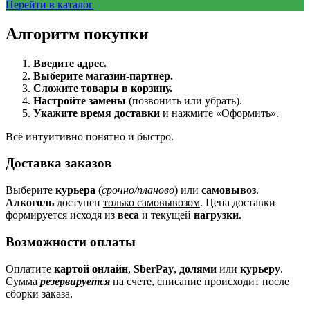
Перейти в каталог
Алгоритм покупки
Введите адрес.
Выберите магазин-партнер.
Сложите товары в корзину.
Настройте замены
(позвонить или убрать).
Укажите время доставки
и нажмите «Оформить».
Всё интуитивно понятно и быстро.
Доставка заказов
Выберите
курьера
(
срочно/планово
) или
самовывоз
.
Алкоголь
доступен
только самовывозом
. Цена доставки
формируется исходя из
веса
и текущей
нагрузки
.
Возможности оплаты
Оплатите
картой онлайн
,
SberPay
,
долями
или
курьеру
.
Сумма
резервируется
на счете, списание происходит после
сборки заказа.