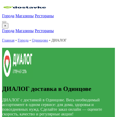
Города
Магазины
Рестораны
×
Города
Магазины
Рестораны
Главная
•
Города
•
Одинцово
•
ДИАЛОГ
ДИАЛОГ доставка в Одинцове
ДИАЛОГ с доставкой в Одинцове. Весь необходимый
ассортимент в одном сервисе: для дома, здоровья и
повседневных нужд. Сделайте заказ онлайн — оцените
скорость, качество и регулярные акции!