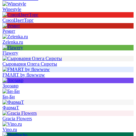
Winestyle
СоюзЦветТорг
Ремит
Zelenka.ru
Flawery
Сыроварня Олега Сироты
FMART by flowwow
Зоозавр
Би-Би
ФармаТ
Gracia Flowers
Vino.ru