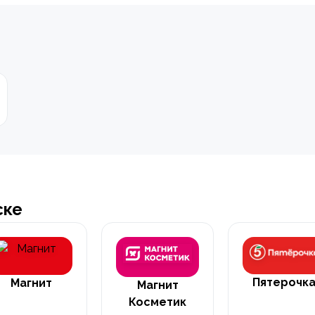
ске
Пятерочк
Магнит
Магнит
Косметик