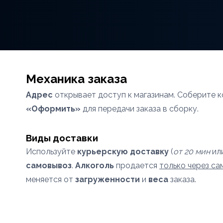
Механика заказа
Адрес
открывает доступ к магазинам. Соберите к
«Оформить»
для передачи заказа в сборку.
Виды доставки
Используйте
курьерскую доставку
(
от 20 мин
ил
самовывоз
.
Алкоголь
продается
только через с
меняется от
загруженности
и
веса
заказа.