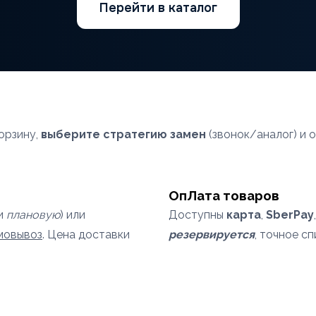
Перейти в каталог
орзину,
выберите стратегию замен
(звонок/аналог) и 
ОпЛата товаров
и
плановую
) или
Доступны
карта
,
SberPay
амовывоз
. Цена доставки
резервируется
, точное с