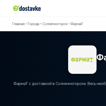
Главная
•
Города
•
Солнечногорск
•
ФармаТ
Ф
ФармаТ с доставкой в Солнечногорске. Весь необ