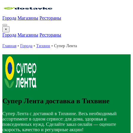
Города
Магазины
Рестораны
×
Города
Магазины
Рестораны
Главная
•
Города
•
Тихвин
•
Супер Лента
Супер Лента доставка в Тихвине
Супер Лента с доставкой в Тихвине. Весь необходимый
ассортимент в одном сервисе: для дома, здоровья и
повседневных нужд. Сделайте заказ онлайн — оцените
скорость, качество и регулярные акции!