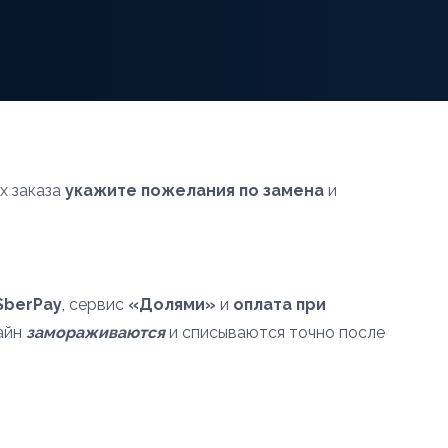
х заказа
укажите пожелания по замена
и
SberPay
, сервис
«Долями»
и
оплата при
лайн
замораживаются
и списываются точно после