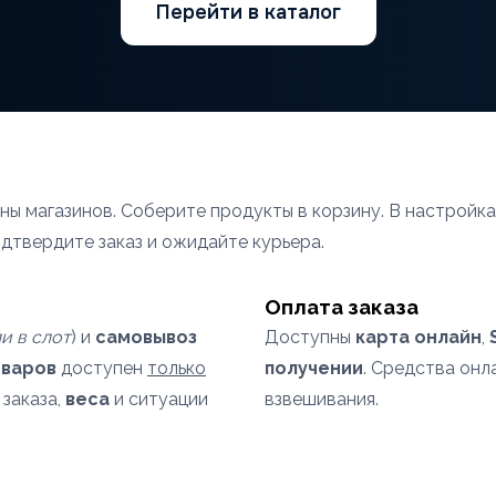
Перейти в каталог
ы магазинов. Соберите продукты в корзину. В настройка
одтвердите заказ и ожидайте курьера.
Оплата заказа
и в слот
) и
самовывоз
Доступны
карта онлайн
,
оваров
доступен
только
получении
. Средства он
 заказа,
веса
и ситуации
взвешивания.