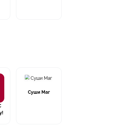
Суши Маг
С
у!