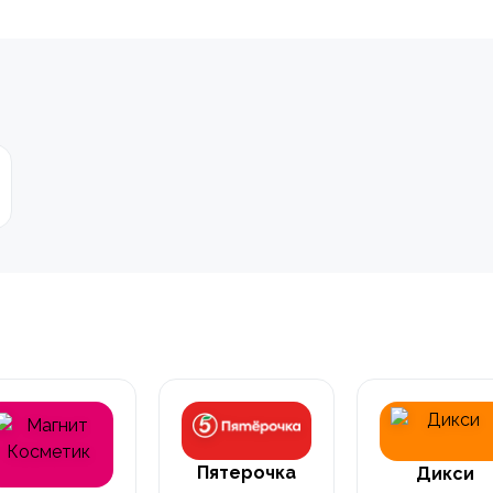
Пятерочка
Дикси