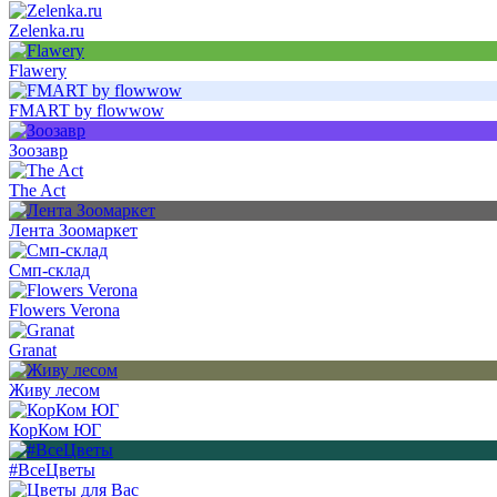
Zelenka.ru
Flawery
FMART by flowwow
Зоозавр
The Act
Лента Зоомаркет
Смп-склад
Flowers Verona
Granat
Живу лесом
КорКом ЮГ
#ВсеЦветы