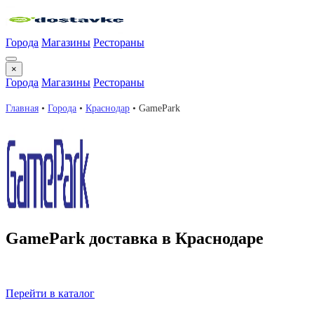
Города
Магазины
Рестораны
×
Города
Магазины
Рестораны
Главная
•
Города
•
Краснодар
•
GamePark
GamePark доставка в Краснодаре
GamePark с доставкой в Краснодаре. Весь необходимый ассорти
регулярные акции!
Перейти в каталог