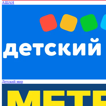
АШАН
Детский мир