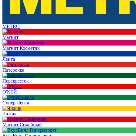
METRO
Магнит
Магнит Косметик
Лента
Пятерочка
Перекресток
О'КЕЙ
Супер Лента
Чижик
Магнит Семейный
ВкусВилл Гипермаркет