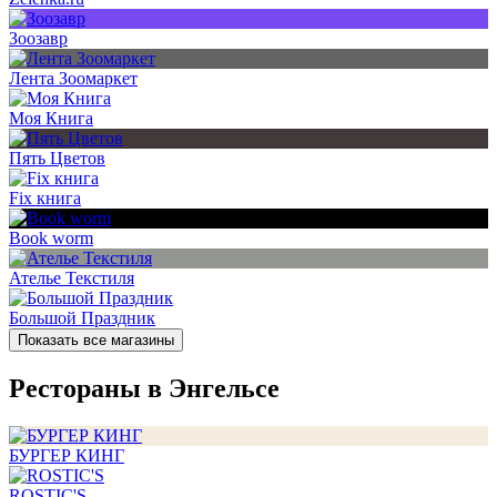
Зоозавр
Лента Зоомаркет
Моя Книга
Пять Цветов
Fix книга
Book worm
Ателье Текстиля
Большой Праздник
Показать все магазины
Рестораны в Энгельсе
БУРГЕР КИНГ
ROSTIC'S