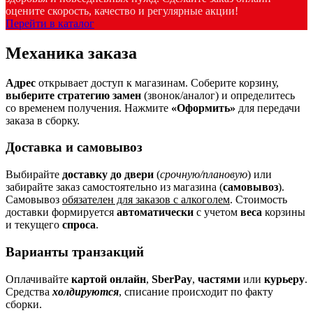
оцените скорость, качество и регулярные акции!
Перейти в каталог
Механика заказа
Адрес
открывает доступ к магазинам. Соберите корзину,
выберите стратегию замен
(звонок/аналог) и определитесь
со временем получения. Нажмите
«Оформить»
для передачи
заказа в сборку.
Доставка и самовывоз
Выбирайте
доставку до двери
(
срочную/плановую
) или
забирайте заказ самостоятельно из магазина (
самовывоз
).
Самовывоз
обязателен для заказов с алкоголем
. Стоимость
доставки формируется
автоматически
с учетом
веса
корзины
и текущего
спроса
.
Варианты транзакций
Оплачивайте
картой онлайн
,
SberPay
,
частями
или
курьеру
.
Средства
холдируются
, списание происходит по факту
сборки.