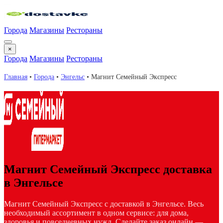
Города
Магазины
Рестораны
×
Города
Магазины
Рестораны
Главная
•
Города
•
Энгельс
•
Магнит Семейный Экспресс
Магнит Семейный Экспресс доставка
в Энгельсе
Магнит Семейный Экспресс с доставкой в Энгельсе. Весь
необходимый ассортимент в одном сервисе: для дома,
здоровья и повседневных нужд. Сделайте заказ онлайн —