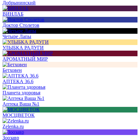
Добрынинский
ВИНЛАБ
Доктор Столетов
Четыре Лапы
УЛЫБКА РАДУГИ
АРОМАТНЫЙ МИР
Бетховен
АПТЕКА 36.6
Планета здоровья
Аптека Ваша №1
МОСЦВЕТОК
Zelenka.ru
Зоозавр