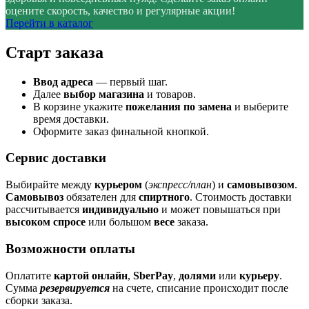
оцените скорость, качество и регулярные акции!
Перейти в каталог
Старт заказа
Ввод адреса
— первый шаг.
Далее
выбор магазина
и товаров.
В корзине укажите
пожелания по замена
и выберите
время доставки.
Оформите заказ финальной кнопкой.
Сервис доставки
Выбирайте между
курьером
(
экспресс/план
) и
самовывозом
.
Самовывоз
обязателен для
спиртного
. Стоимость доставки
рассчитывается
индивидуально
и может повышаться при
высоком спросе
или большом
весе
заказа.
Возможности оплаты
Оплатите
картой онлайн
,
SberPay
,
долями
или
курьеру
.
Сумма
резервируется
на счете, списание происходит после
сборки заказа.