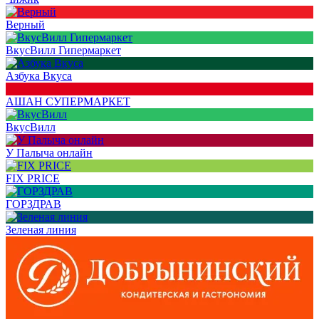
Верный
ВкусВилл Гипермаркет
Азбука Вкуса
АШАН СУПЕРМАРКЕТ
ВкусВилл
У Палыча онлайн
FIX PRICE
ГОРЗДРАВ
Зеленая линия