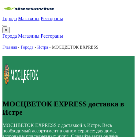
Города
Магазины
Рестораны
×
Города
Магазины
Рестораны
Главная
•
Города
•
Истра
•
МОСЦВЕТОК EXPRESS
МОСЦВЕТОК EXPRESS доставка в
Истре
МОСЦВЕТОК EXPRESS с доставкой в Истре. Весь
необходимый ассортимент в одном сервисе: для дома,
здоровья и повседневных нужд. Сделайте заказ онлайн —