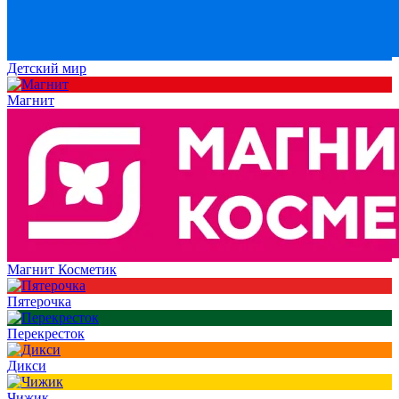
Детский мир
Магнит
Магнит Косметик
Пятерочка
Перекресток
Дикси
Чижик