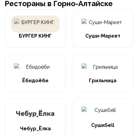
Рестораны в Горно-Алтайске
БУРГЕР КИНГ
Суши-Маркет
Ёбидоёби
Грильница
СушиSell
Чебур_Ёлка