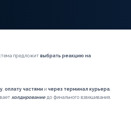
система предложит
выбрать реакцию на
y
,
оплату частями
и
через терминал курьера
.
евает
холдирование
до финального взвешивания.