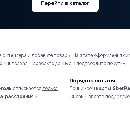
Перейти в каталог
те ритейлера и добавьте товары. На этапе оформления 
ой интервал. Проверьте данные и подтвердите покупку.
Порядок оплаты
оголь
отпускается
только
Принимаем
карты
,
SberPa
а
,
расстояния
и
Онлайн-оплата подразум