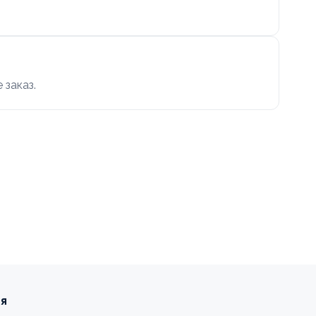
 заказ.
ия