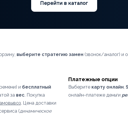
Перейти в каталог
орзину,
выберите стратегию замен
(звонок/аналог) и 
Платежные опции
времени) и
бесплатный
Выберите
карту онлайн
,
атой за
вес
. Покупка
онлайн-платеже деньги
ре
самовывоз
. Цена доставки
сервиса (
динамическое