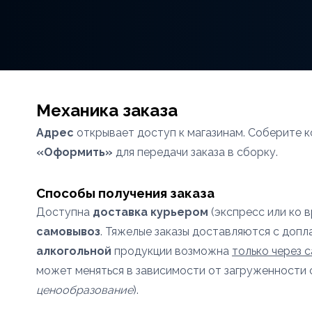
Механика заказа
Адрес
открывает доступ к магазинам. Соберите к
«Оформить»
для передачи заказа в сборку.
Способы получения заказа
Доступна
доставка курьером
(экспресс или ко 
самовывоз
. Тяжелые заказы доставляются с допл
алкогольной
продукции возможна
только через 
может меняться в зависимости от загруженности 
ценообразование
).