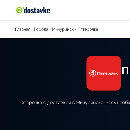
Главная
•
Города
•
Мичуринск
•
Пятерочка
П
Пятерочка с доставкой в Мичуринске. Весь необ