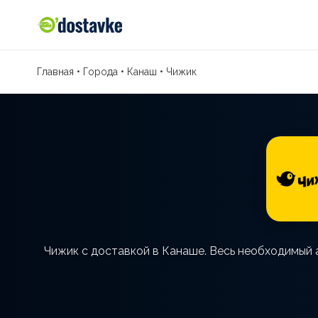
Главная
•
Города
•
Канаш
•
Чижик
Чижик с доставкой в Канаше. Весь необходимый 