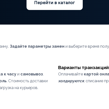
Перейти в каталог
зину.
Задайте параметры замен
и выберите время полу
Варианты транзакций
а к часу
и
самовывоз
.
Оплачивайте
картой онл
оль
. Стоимость доставки
холдируются
, списание п
агрузка на курьеров.