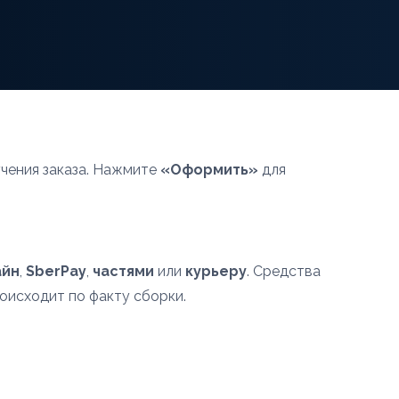
чения заказа. Нажмите
«Оформить»
для
айн
,
SberPay
,
частями
или
курьеру
. Средства
роисходит по факту сборки.