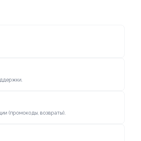
оддержки.
ии (промокоды, возвраты).