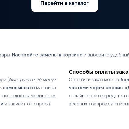
Перейти в каталог
вары.
Настройте замены в корзине
и выберите удобный
Способы оплаты зака
ри (
быструю от 20 минут
Оплатить заказ можно
бан
ть
самовывоз
из магазина.
частями через сервис 
упны
только самовывозом
.
онлайн-оплате средства 
ки
и зависит от спроса,
весовых товаров), а списы