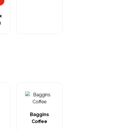
х
ж
Baggins
Coffee