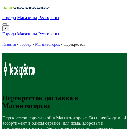
Города
Магазины
Рестораны
×
Города
Магазины
Рестораны
Главная
•
Города
•
Магнитогорск
•
Перекресток
Перекресток доставка в
Магнитогорске
Перекресток с доставкой в Магнитогорске. Весь необходимый
ассортимент в одном сервисе: для дома, здоровья и
повседневных нужд. Сделайте заказ онлайн — оцените