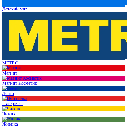
Детский мир
METRO
Магнит
Магнит Косметик
Лента
Пятерочка
Чижик
Живика