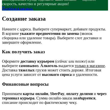
скорость, качество и регулярные акции!
Перейти в каталог
Создание заказа
Начните с адреса. Выберите супермаркет, добавьте продукты.
В корзине
укажите предпочтения по замена
(звонок
сборщика или удаление товара). Выберите слот доставки и
завершите оформление.
Как получить заказ
Оформите
доставку курьером
(
сейчас или позже
) или
выберите
самовывоз
.
Алкоголь
выдается
только в магазине
.
Доставка
тяжелых
грузов может стоить дороже. Итоговая
цена услуги зависит от
высокого спроса
и удаленности.
Финансовые вопросы
Принимаем
карты онлайн
,
SberPay
,
оплату долями
и
через
терминал курьера
. Сумма онлайн-заказа
холдируется
,
списание происходит по фактическому чеку.