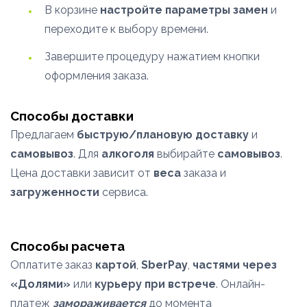
В корзине
настройте параметры замен
и
переходите к выбору времени.
Завершите процедуру нажатием кнопки
оформления заказа.
Способы доставки
Предлагаем
быструю/плановую доставку
и
самовывоз
. Для
алкоголя
выбирайте
самовывоз
.
Цена доставки зависит от
веса
заказа и
загруженности
сервиса.
Способы расчета
Оплатите заказ
картой
,
SberPay
,
частями через
«Долями»
или
курьеру при встрече
. Онлайн-
платеж
замораживается
до момента