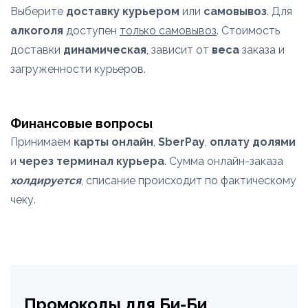
Выберите
доставку курьером
или
самовывоз
. Для
алкоголя
доступен
только самовывоз
. Стоимость
доставки
динамическая
, зависит от
веса
заказа и
загруженности курьеров.
Финансовые вопросы
Принимаем
карты онлайн
,
SberPay
,
оплату долями
и
через терминал курьера
. Сумма онлайн-заказа
холдируется
, списание происходит по фактическому
чеку.
Промокоды для Би-Би