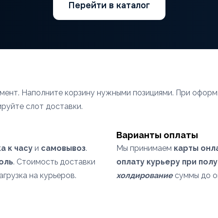
Перейти в каталог
имент. Наполните корзину нужными позициями. При офор
ируйте слот доставки.
Варианты оплаты
а к часу
и
самовывоз
.
Мы принимаем
карты онл
оль
. Стоимость доставки
оплату курьеру при пол
агрузка на курьеров.
холдирование
суммы до о