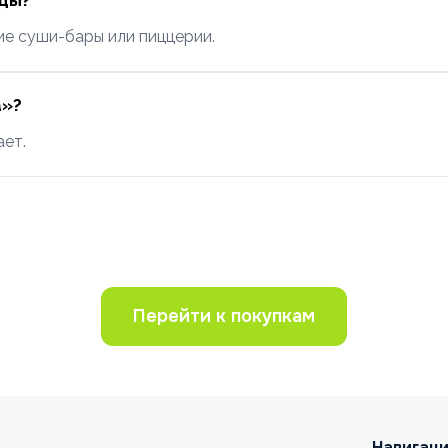
ццы?
ие суши-бары или пиццерии.
а»?
ает.
Перейти к покупкам
Навигац