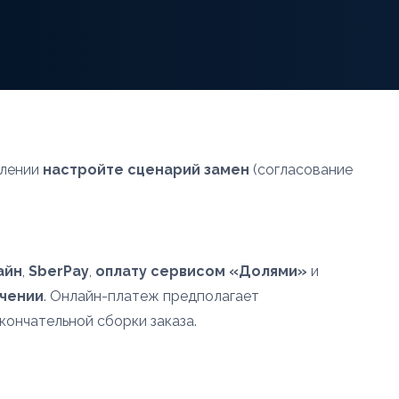
млении
настройте сценарий замен
(согласование
айн
,
SberPay
,
оплату сервисом «Долями»
и
учении
. Онлайн-платеж предполагает
кончательной сборки заказа.