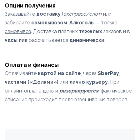
Опции получения
Заказывайте
доставку
(
экспресс/слот
) или
забирайте
самовывозом
.
Алкоголь
—
только
самовывоз
. Доставка платных
тяжелых
заказов и в
часы пик
рассчитывается
динамически
.
Оплата и финансы
Оплачивайте
картой на сайте
, через
SberPay
,
частями («Долями»)
или
лично курьеру
. При
онлайн-оплате деньги
резервируются
, фактическое
списание происходит после взвешивания товаров.