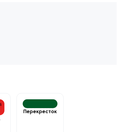
Перекресток
а