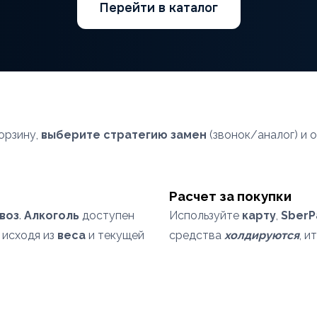
Перейти в каталог
орзину,
выберите стратегию замен
(звонок/аналог) и 
Расчет за покупки
воз
.
Алкоголь
доступен
Используйте
карту
,
SberP
 исходя из
веса
и текущей
средства
холдируются
, и