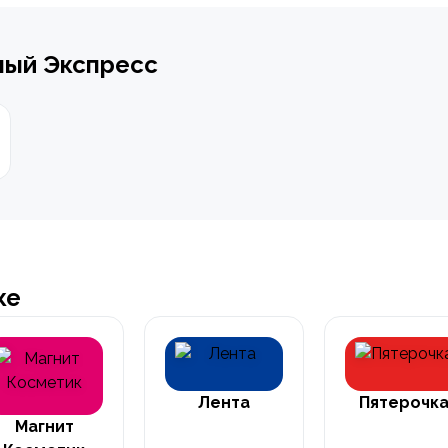
ный Экспресс
ке
Лента
Пятерочк
Магнит