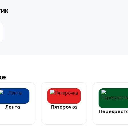
тик
ке
Лента
Пятерочка
Перекрест