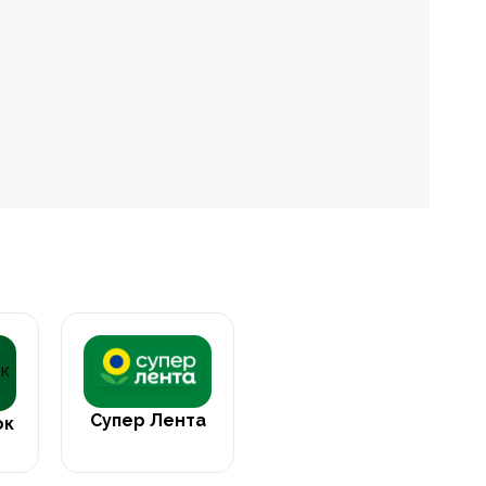
Супер Лента
ок