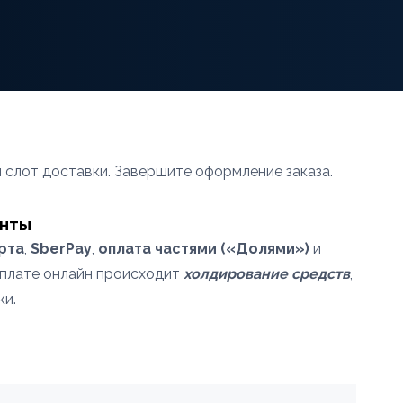
 слот доставки. Завершите оформление заказа.
енты
рта
,
SberPay
,
оплата частями («Долями»)
и
оплате онлайн происходит
холдирование средств
,
ки.