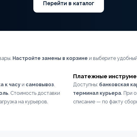
Перейти в каталог
вары.
Настройте замены в корзине
и выберите удобный
Платежные инструм
а к часу
и
самовывоз
.
Доступны:
банковская ка
оль
. Стоимость доставки
терминал курьера
. При 
агрузка на курьеров.
списание — по факту сбор