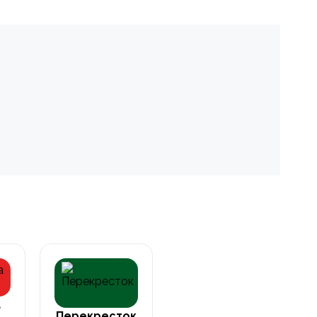
а
Перекресток