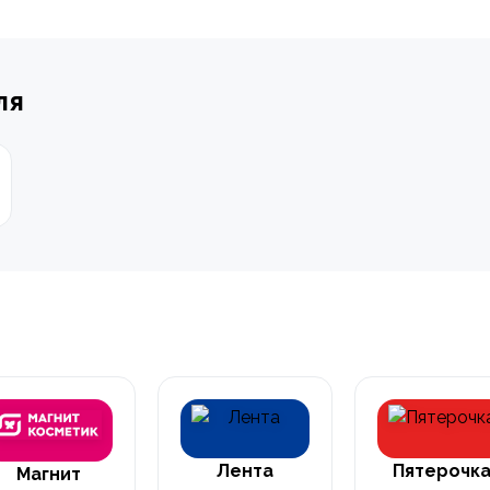
ля
Лента
Пятерочк
Магнит