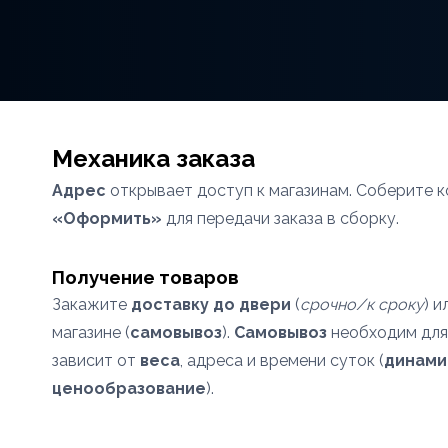
Механика заказа
Адрес
открывает доступ к магазинам. Соберите к
«Оформить»
для передачи заказа в сборку.
Получение товаров
Закажите
доставку до двери
(
срочно/к сроку
) и
магазине (
самовывоз
).
Самовывоз
необходим дл
зависит от
веса
, адреса и времени суток (
динами
ценообразование
).