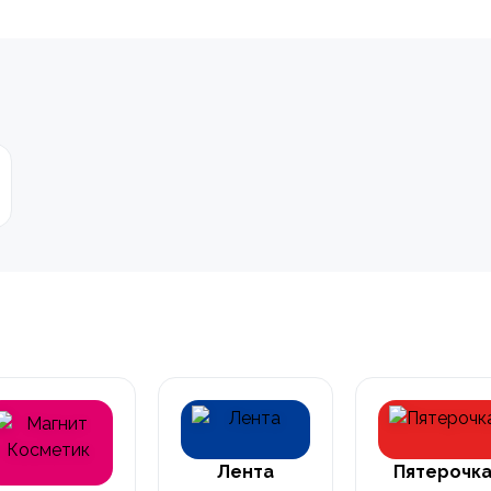
Лента
Пятерочк