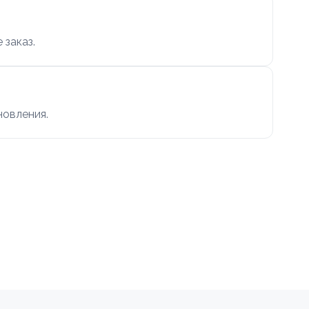
 заказ.
новления.