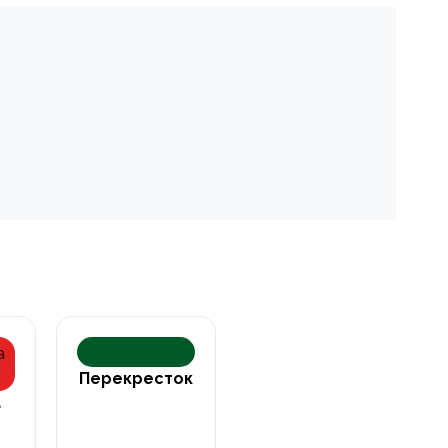
Перекресток
а