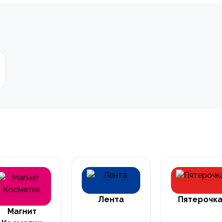
Лента
Пятерочк
Магнит