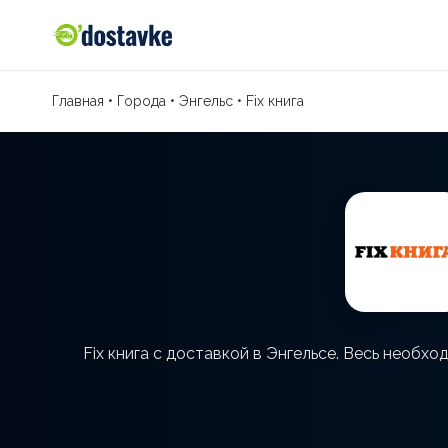
Главная
•
Города
•
Энгельс
•
Fix книга
Fix книга с доставкой в Энгельсе. Весь необх