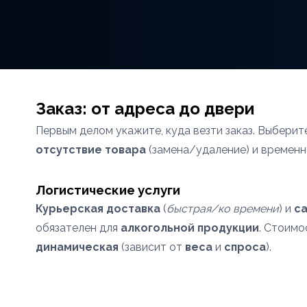
Заказ: от адреса до двери
Первым делом укажите, куда везти заказ. Выбери
отсутствие товара
(замена/удаление) и временн
Логистические услуги
Курьерская доставка
(
быстрая/ко времени
) и
с
обязателен для
алкогольной продукции
. Стоимо
динамическая
(зависит от
веса
и
спроса
).