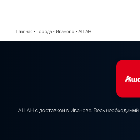
Главная
•
Города
•
Иваново
•
АШАН
АШАН с доставкой в Иванове. Весь необходимый а