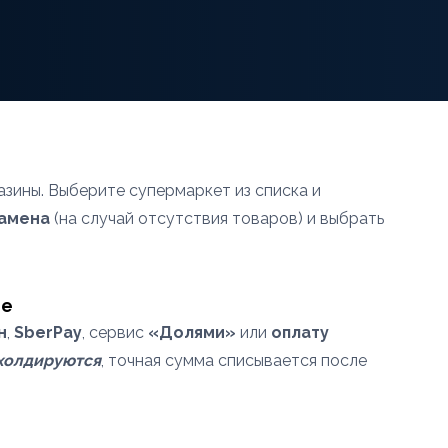
азины. Выберите супермаркет из списка и
замена
(на случай отсутствия товаров) и выбрать
те
н
,
SberPay
, сервис
«Долями»
или
оплату
холдируются
, точная сумма списывается после