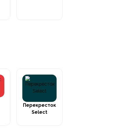
Перекресток
Л
Select