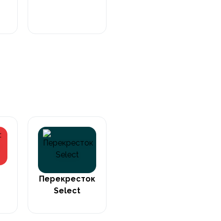
Перекресток
Л
Select