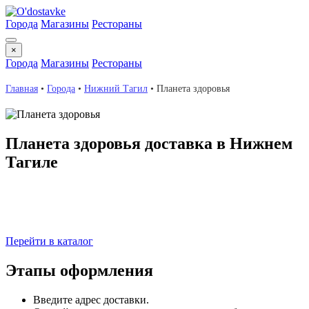
Города
Магазины
Рестораны
×
Города
Магазины
Рестораны
Главная
•
Города
•
Нижний Тагил
•
Планета здоровья
Планета здоровья доставка в Нижнем
Тагиле
Планета здоровья с доставкой в Нижнем Тагиле. Весь
необходимый ассортимент в одном сервисе: для дома,
здоровья и повседневных нужд. Сделайте заказ онлайн —
оцените скорость, качество и регулярные акции!
Перейти в каталог
Этапы оформления
Введите адрес доставки.