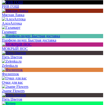
РИВ ГОШ
Мясная Лавка
АлоэАптека
Галамарт
Парфюм-лидер: Быстрая доставка
МОКРЫЙ НОС
Пять Цветов
Zelenka.ru
Филиппок
Очки для вас
2name Flowers
Пять Цветов