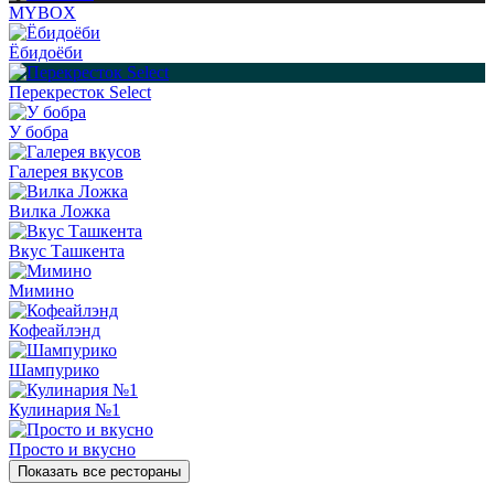
MYBOX
Ёбидоёби
Перекресток Select
У бобра
Галерея вкусов
Вилка Ложка
Вкус Ташкента
Мимино
Кофеайлэнд
Шампурико
Кулинария №1
Просто и вкусно
Показать все рестораны