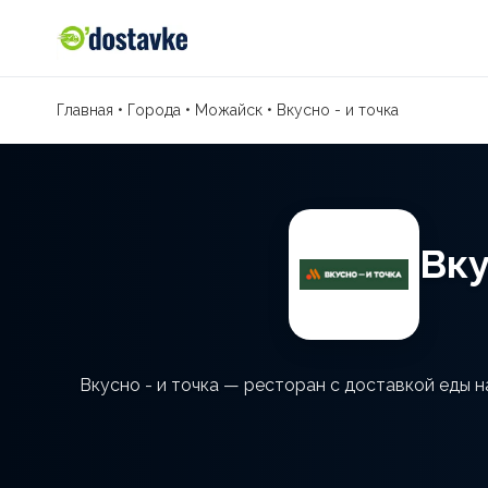
Главная
•
Города
•
Можайск
•
Вкусно - и точка
Вку
Вкусно - и точка — ресторан с доставкой еды 