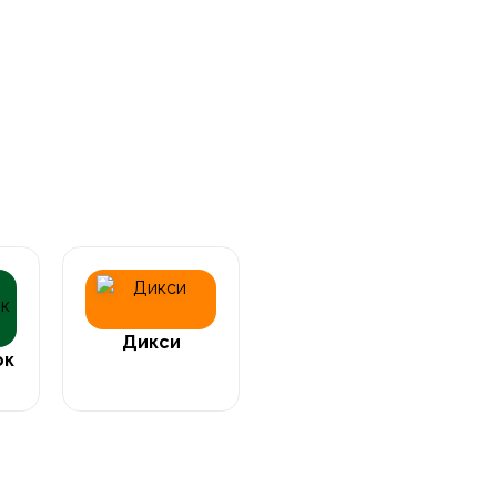
Дикси
ок