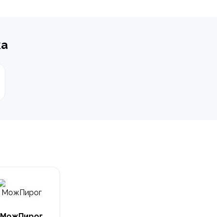
ка
МожПирог