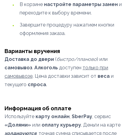
В корзине
настройте параметры замен
и
переходите к выбору времени.
Завершите процедуру нажатием кнопки
оформления заказа.
Варианты вручения
Доставка до двери
(
быстро/планово
) или
самовывоз
.
Алкоголь
доступен
только при
самовывозе
. Цена доставки зависит от
веса
и
текущего
спроса
.
Информация об оплате
Используйте
карту онлайн
,
SberPay
, сервис
«Долями»
или
оплату курьеру
. Деньги на карте
холдируются
, точная сумма списывается после