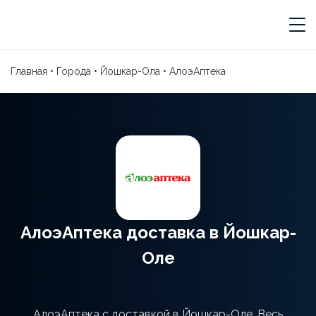
Главная
•
Города
•
Йошкар-Ола
•
АлоэАптека
АлоэАптека доставка в Йошкар-
Оле
АлоэАптека с доставкой в Йошкар-Оле. Весь