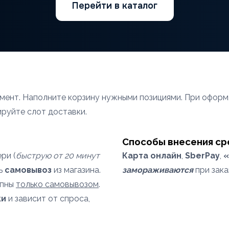
Перейти в каталог
имент. Наполните корзину нужными позициями. При офор
ируйте слот доставки.
Способы внесения ср
ри (
быструю от 20 минут
Карта онлайн
,
SberPay
,
«
ть
самовывоз
из магазина.
замораживаются
при зака
упны
только самовывозом
.
ки
и зависит от спроса,