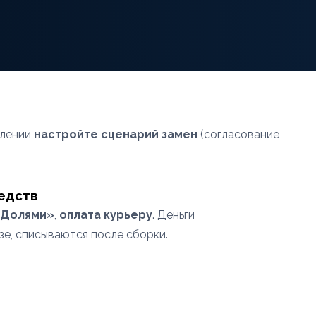
млении
настройте сценарий замен
(согласование
едств
Долями»
,
оплата курьеру
. Деньги
зе, списываются после сборки.