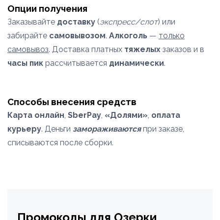
Опции получения
Заказывайте
доставку
(
экспресс/слот
) или
забирайте
самовывозом
.
Алкоголь
—
только
самовывоз
. Доставка платных
тяжелых
заказов и в
часы пик
рассчитывается
динамически
.
Способы внесения средств
Карта онлайн
,
SberPay
,
«Долями»
,
оплата
курьеру
. Деньги
замораживаются
при заказе,
списываются после сборки.
Промокоды для Озерки