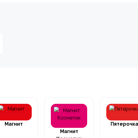
Магнит
Пятерочк
Магнит