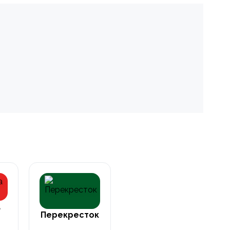
а
Перекресток