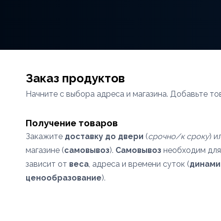
Заказ продуктов
Начните с выбора адреса и магазина. Добавьте то
Получение товаров
Закажите
доставку до двери
(
срочно/к сроку
) и
магазине (
самовывоз
).
Самовывоз
необходим дл
зависит от
веса
, адреса и времени суток (
динами
ценообразование
).