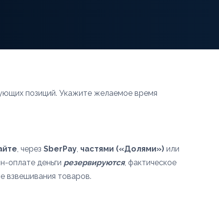
ющих позиций. Укажите желаемое время
айте
, через
SberPay
,
частями («Долями»)
или
йн-оплате деньги
резервируются
, фактическое
е взвешивания товаров.