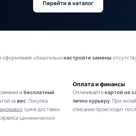
Перейти в каталог
пе оформления
обязательно
настройте замены
отсутству
Оплата и финансы
времени) и
бесплатный
Оплачивайте
картой на с
атой за
вес
. Покупка
лично курьеру
. При онла
самовывоз
. Цена доставки
списание происходит посл
сервиса (
динамическое