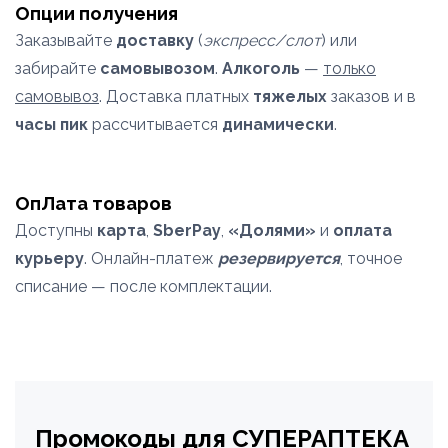
Опции получения
Заказывайте
доставку
(
экспресс/слот
) или
забирайте
самовывозом
.
Алкоголь
—
только
самовывоз
. Доставка платных
тяжелых
заказов и в
часы пик
рассчитывается
динамически
.
ОпЛата товаров
Доступны
карта
,
SberPay
,
«Долями»
и
оплата
курьеру
. Онлайн-платеж
резервируется
, точное
списание — после комплектации.
Промокоды для СУПЕРАПТЕКА