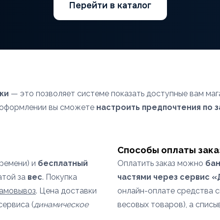
Перейти в каталог
ки
— это позволяет системе показать доступные вам маг
и оформлении вы сможете
настроить предпочтения по 
Способы оплаты зака
времени) и
бесплатный
Оплатить заказ можно
бан
атой за
вес
. Покупка
частями через сервис 
самовывоз
. Цена доставки
онлайн-оплате средства 
сервиса (
динамическое
весовых товаров), а списы