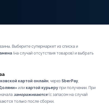
азины. Выберите супермаркет из списка и
замена
(на случай отсутствия товаров) и выбрать
за
ковской картой онлайн
, через
SberPay
,
«Долями»
или
картой курьеру
при получении. При
сначала
замораживаются
(с запасом на случай
ваются только после сборки.