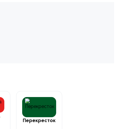
а
Перекресток