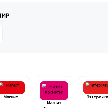
МИР
Магнит
Пятерочк
Магнит