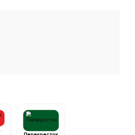
а
Перекресток