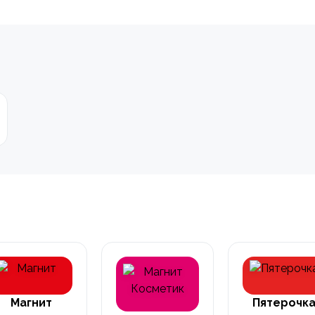
Магнит
Пятерочк