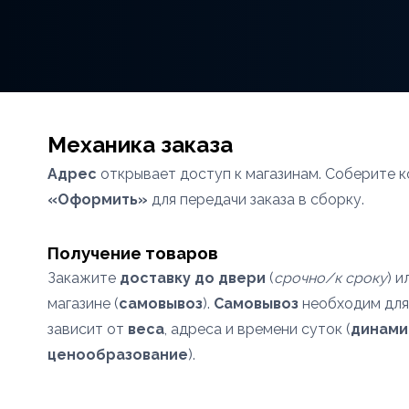
Механика заказа
Адрес
открывает доступ к магазинам. Соберите к
«Оформить»
для передачи заказа в сборку.
Получение товаров
Закажите
доставку до двери
(
срочно/к сроку
) и
магазине (
самовывоз
).
Самовывоз
необходим дл
зависит от
веса
, адреса и времени суток (
динами
ценообразование
).