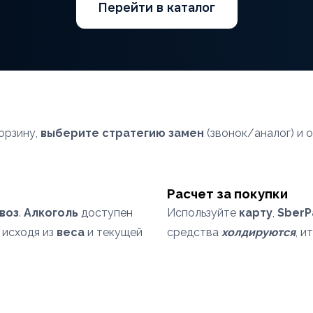
Перейти в каталог
орзину,
выберите стратегию замен
(звонок/аналог) и 
Расчет за покупки
воз
.
Алкоголь
доступен
Используйте
карту
,
SberP
 исходя из
веса
и текущей
средства
холдируются
, и