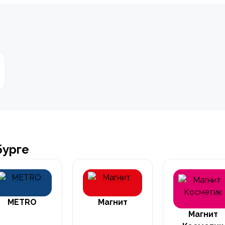
бурге
METRO
Магнит
Магнит