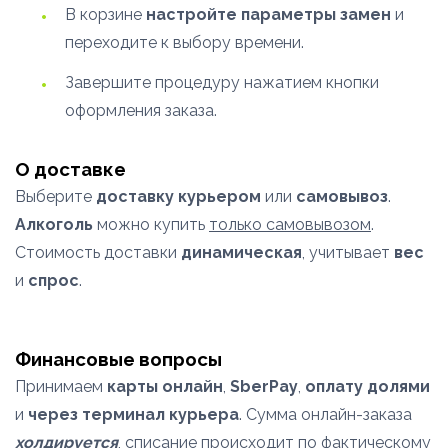
В корзине
настройте параметры замен
и
переходите к выбору времени.
Завершите процедуру нажатием кнопки
оформления заказа.
О доставке
Выберите
доставку курьером
или
самовывоз
.
Алкоголь
можно купить
только самовывозом
.
Стоимость доставки
динамическая
, учитывает
вес
и
спрос
.
Финансовые вопросы
Принимаем
карты онлайн
,
SberPay
,
оплату долями
и
через терминал курьера
. Сумма онлайн-заказа
холдируется
, списание происходит по фактическому