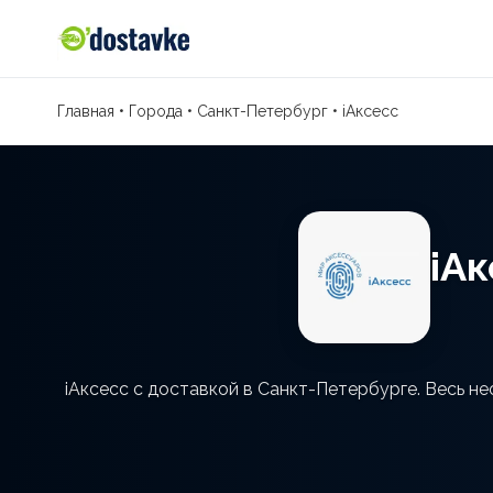
Главная
•
Города
•
Санкт-Петербург
•
iАксесс
iА
iАксесс с доставкой в Санкт-Петербурге. Весь н